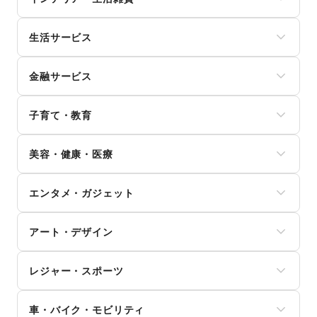
和菓子
キッズ・ベビー・マタニティ
パン
スポーツ
インテリア
お弁当・惣菜
シーズナルウェア
生活サービス
寝具・ベッド
軽食・ホットスナック
ジュエリー・アクセサリー
家具・家電
コーヒー・紅茶
携帯キャリア・格安SIM
メガネ・アイウェア
キッチン雑貨・調理器具
その他飲料
金融サービス
インターネット・プロバイダ
腕時計
掃除用品・生活便利品
ワイン・洋酒
電気・ガス
靴
文房具
クレジットカード
日本酒・焼酎・地酒
ウォーターサーバー
バッグ・革小物
手芸・ハンドメイド
子育て・教育
保険
食材・調味料
ハウスクリーニング・家事代行
ファッション雑貨
DIY用品・日曜大工
銀行
物産展・マルシェ
定期宅配
和服・着物
ベビー用品
園芸・ガーデニング
住宅ローン
キッチンカー・移動販売
リサイクル雑貨・古本
美容・健康・医療
古着
ランドセル
花・盆栽・ドライフラワー
証券・FX
野菜・果物・生鮮食品
買取査定・金券
その他ファッション
学習教材・通信教育
犬・猫・ペット
不動産投資
その他フード・飲食
ジム・フィットネス
ギフト・プレゼント
子供向け教室・レッスン
日用雑貨
その他金融サービス
エンタメ・ガジェット
ダイエット・健康グッズ
冠婚葬祭
塾・家庭教師
食器・陶磁器
美容・コスメ・香水
資格・習い事
おもちゃ・絵本
その他インテリア・生活雑貨
PC・スマートフォン
ヘアケア・シャンプー
リフォーム
その他子育て・教育
アート・デザイン
スマホアクセサリー
美容家電
住宅（購入・賃貸）
ガジェット
ヘアサロン・ネイルサロン
たばこ
絵画・書
ゲーム
マッサージ・整体
レジャー・スポーツ
修理・メンテナンス
写真・イラストレーション
アニメ
エステ・美容サービス
就職・転職・求人
立体作品・彫刻
コミック・マンガ
旅行・レジャー
健康食品・サプリメント
その他生活サービス
その他アート・デザイン
アイドル・芸能人
車・バイク・モビリティ
キャンプ・アウトドア
女性用品・フェムテック