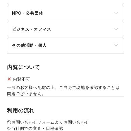
おもちゃ・ホビー
野球
コンタクトレンズ
車
楽器・音楽機材
サッカー
医療・医薬品
NPO・公共団体
バイク・オートバイ
CD・DVD・本・雑誌
バスケットボール
その他美容・健康
自転車・ロードバイク
Webメディア・アプリ
ゴルフ
地方公共団体・行政・政府
マイクロモビリティ
テレビ・ドラマ
その他レジャー・スポーツ
ビジネス・オフィス
外国団体・大使館
その他車・バイク・モビリティ
映画
募金・寄付
音楽・ライブ
法人向けサービス
NPO・ボランティア活動
その他活動・個人
演劇
オフィス家具・OA機器
その他NPO・公共団体
占い
イベント企画・運営
その他活動・個人
公営競技・宝くじ
その他ビジネス・オフィス
その他エンタメ・ガジェット
内覧について
内覧不可
一般のお客様へ配慮の上、ご自身で現地を確認することは
問題ございません。
利用の流れ
①お問い合わせフォームよりお問い合わせ
②当社側での審査・日程確認