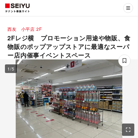
西友 小平店
2F
2Fレジ横 プロモーション用途や物販、食
物販のポップアップストアに最適なスーパ
ー店内催事イベントスペース
1
/
5