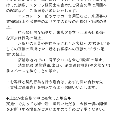
持った接客、スタッフ様同士を含めたご発言の際は周囲へ
の配慮など、ご徹底をお願いいたします。
　　・エスカレーター前やサッカー台周辺など、来店客の
買物動線上や滞在中のエリアでの直接の声掛け・勧誘の禁
止。
　　・待ち伏せ的な勧誘や、来店客を立ち止まらせる強引
な声掛け行為の禁止。
　　・お断りの言葉や態度を示されたお客様への“後追い”を
しての直接の声掛けや、断るお客様への直接の“チラシ配
布”の禁止。
　　・店舗敷地内での、電子タバコを含む”喫煙”の禁止。
　　・消防動線(避難通路/出口)、消防避難機器(消火器など)
前スペースを防ぐことの禁止。
・お客様と契約行為を行う場合は、必ずお問い合わせ先
（貴社ご連絡先）を明示するようお願いいたします。
◆上記が出店期間中に発覚した場合◆
実施中であっても即中断、退店いただき、今後一切の開催
をお断りする場合がございますので予めご了承ください。 