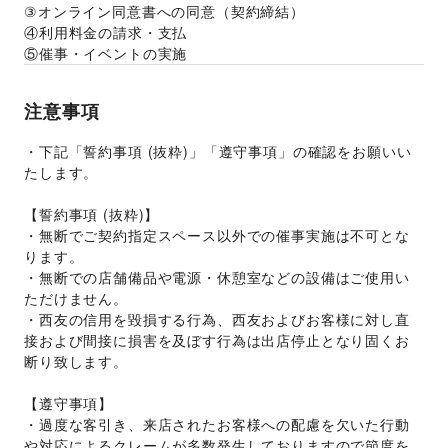
③オンライン同意書への同意（契約締結）
④利用料金の請求・支払
⑤催事・イベントの実施
注意事項
・下記「誓約事項 (抜粋)」「遵守事項」の確認をお願いい
たします。
【誓約事項 (抜粋)】
・無断でご契約指定スペース以外での催事実施は不可とな
ります。
・無断での店舗備品や電源・休憩室などの設備はご使用い
ただけません。
・西友の信用を毀損する行為、西友およびお客様に対し直
接および間接に損害を及ぼす行為は出店停止となり固くお
断り致します。
【遵守事項】
・過度な客引き、来店されたお客様への配慮を欠いた行動
や対応によるクレームが多数発生しておりますので節度を