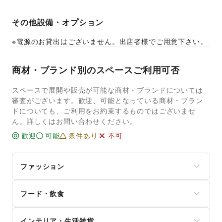
その他設備・オプション
※電源のお貸出はございません。出店者様でご用意下さい。
商材・ブランド別のスペースご利用可否
スペースで展開や販売が可能な商材・ブランドについては
審査がございます。歓迎、可能となっている商材・ブラン
ドについても、ご利用をお約束するものではございませ
ん。詳しくはお問い合わせください。
歓迎
可能
条件あり
不可
ファッション
メンズファッション
フード・飲食
レディースファッション
ユニセックス
スイーツ・洋菓子
インナー・ルームウェア
インテリア・生活雑貨