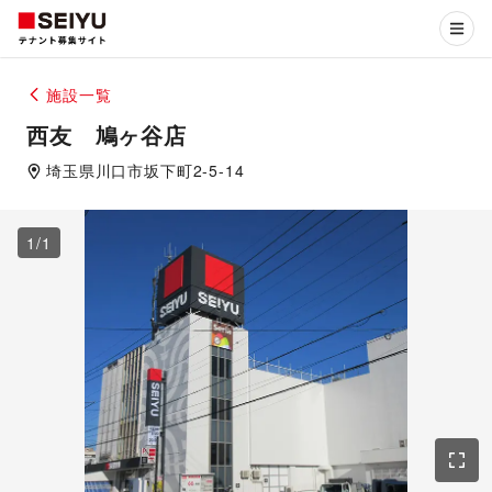
施設一覧
西友 鳩ヶ谷店
埼玉県
川口市
坂下町2-5-14
1
/
1